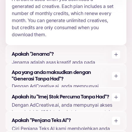
generated ad creative. Each plan includes a set
number of monthly credits, which renew every
month. You can generate unlimited creatives,
but credits are only consumed when you
download them.
Apakah "Jenama"?
Jenama adalah asas kreatif anda pada
AdCreative.ai. Dengan mencipta jenama, anda
Apa yang anda maksudkan dengan
boleh memuat naik logo, warna jenama,
"Generasi Tanpa Had"?
perihalan jenama dan menyambungkan akaun
Dengan AdCreative.ai, anda mempunyai
iklan anda. Ini membolehkan model
kebebasan untuk menjana seberapa banyak
pembelajaran mesin kami menyesuaikan reka
Apakah itu "Imej Stok Percuma Tanpa Had"?
kreatif yang anda mahu, tidak kira sama ada
bentuk dan ramalan kreatif anda kepada
Dengan AdCreative.ai, anda mempunyai akses
anda telah menggunakan semua muat turun
jenama anda, memastikan output berkualiti
kepada lebih 100 juta imej stok percuma untuk
anda atau tidak. Anda hanya akan
tinggi.
digunakan dalam kreatif iklan anda. Imej ini
menggunakan muat turun anda apabila anda
Apakah "Penjana Teks AI"?
disertakan dengan setiap pakej, dan anda tidak
memilih untuk memuat turun kreatif terjana
Ciri Penjana Teks AI kami membolehkan anda