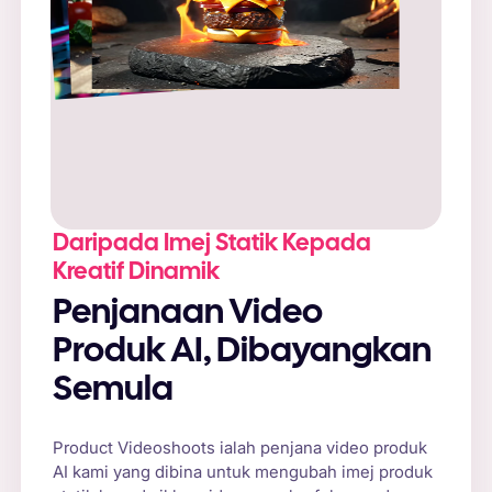
Gesaan
: “Burger keju segar di atas meja kayu
desa, dikelilingi oleh cahaya matahari semula
jadi dan sayur-sayuran segar.”
Daripada Imej Statik Kepada
Kreatif Dinamik
Penjanaan Video
Produk AI, Dibayangkan
Semula
Product Videoshoots ialah penjana video produk
AI kami yang dibina untuk mengubah imej produk