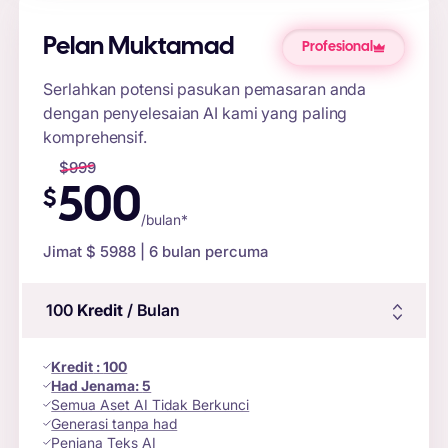
Pelan Muktamad
Profesional
Serlahkan potensi pasukan pemasaran anda
dengan penyelesaian AI kami yang paling
komprehensif.
$
999
500
$
/bulan*
Jimat $
5988
| 6 bulan percuma
100
Kredit
/ Bulan
Kredit
:
100
Had Jenama:
5
Semua Aset AI Tidak Berkunci
Generasi tanpa had
Penjana Teks AI