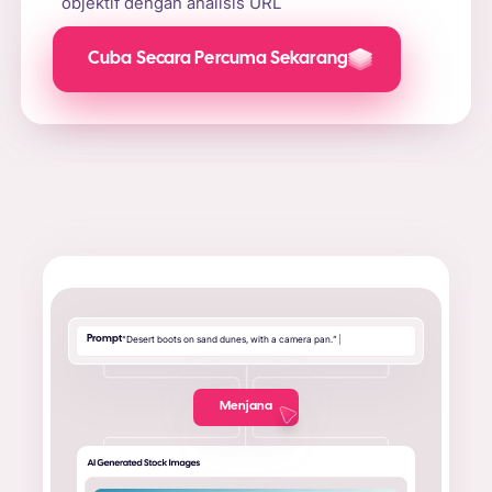
objektif dengan analisis URL
Cuba Secara Percuma Sekarang
Prompt
“
D
e
s
e
r
t
b
o
o
t
s
o
n
s
a
n
d
d
u
n
e
s
,
w
i
t
h
a
c
a
m
e
r
a
p
a
n
.
”
|
Menjana