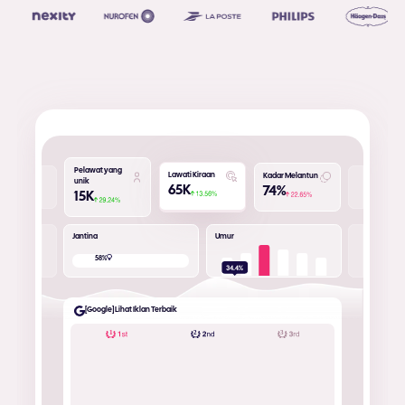
Pelawat yang
Lawati Kiraan
Kadar Melantun
unik
65
K
74
%
15
K
Jantina
Umur
42
%
58
%
[Google] Lihat Iklan Terbaik
3
2
1