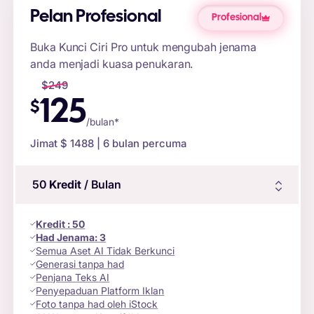
Pelan Profesional
Profesional
Buka Kunci Ciri Pro untuk mengubah jenama
anda menjadi kuasa penukaran.
$
249
125
$
/bulan*
Jimat $
1488
| 6 bulan percuma
50
Kredit
/ Bulan
Kredit
:
50
Had Jenama:
3
Semua Aset AI Tidak Berkunci
Generasi tanpa had
Penjana Teks AI
Penyepaduan Platform Iklan
Foto tanpa had oleh iStock