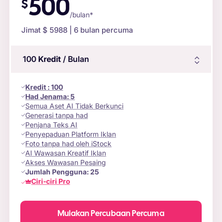
500
$
/bulan*
Jimat $
5988
| 6 bulan percuma
100
Kredit
/ Bulan
Kredit
:
100
Had Jenama:
5
Semua Aset AI Tidak Berkunci
Generasi tanpa had
Penjana Teks AI
Penyepaduan Platform Iklan
Foto tanpa had oleh iStock
AI Wawasan Kreatif Iklan
Akses Wawasan Pesaing
Jumlah Pengguna:
25
Ciri-ciri Pro
Mulakan Percubaan Percuma