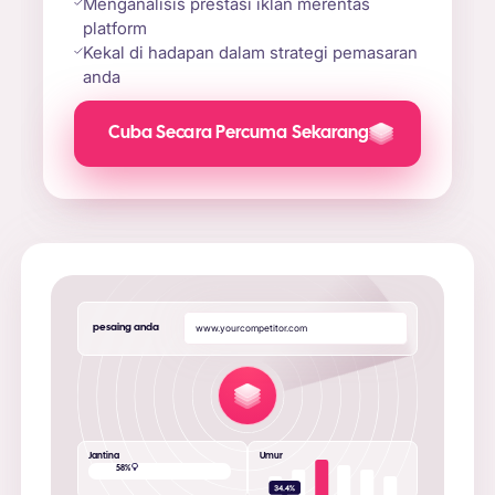
Menganalisis prestasi iklan merentas
platform
Kekal di hadapan dalam strategi pemasaran
anda
Cuba Secara Percuma Sekarang
pesaing anda
w
w
w
.
y
o
u
r
c
o
m
p
e
t
i
t
o
r
.
c
o
m
|
Jantina
Umur
42
%
58
%